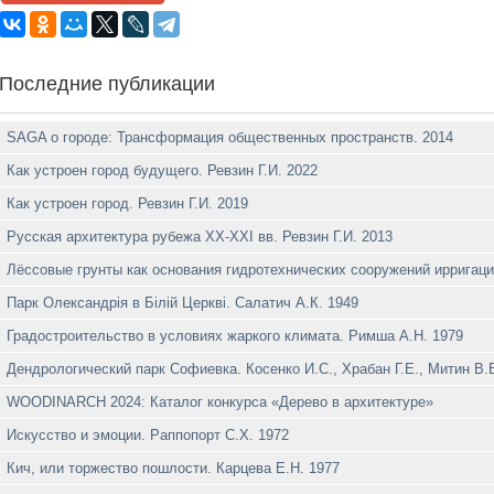
Последние публикации
SAGA о городе: Трансформация общественных пространств. 2014
Как устроен город будущего. Ревзин Г.И. 2022
Как устроен город. Ревзин Г.И. 2019
Русская архитектура рубежа ХХ-XXI вв. Ревзин Г.И. 2013
Лёссовые грунты как основания гидротехнических сооружений ирригаци
Парк Олександрiя в Бiлiй Церквi. Салатич А.К. 1949
Градостроительство в условиях жаркого климата. Римша А.Н. 1979
Дендрологический парк Софиевка. Косенко И.С., Храбан Г.Е., Митин В.В
WOODINARCH 2024: Каталог конкурса «Дерево в архитектуре»
Искусство и эмоции. Раппопорт С.Х. 1972
Кич, или торжество пошлости. Карцева Е.Н. 1977