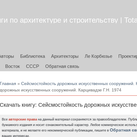
ги по архитектуре и строительству | Tota
Авторы
Библиотека
Архитекторы
Ле Корбюзье
Проекти
Восток
СССР
Обратная связь
Вы здесь
Главная
»
Сейсмостойкость дорожных искусственных сооружений. К
дорожных искусственных сооружений. Карцивадзе Г.Н. 1974
Скачать книгу: Сейсмостойкость дорожных искусстве
Все
авторские права
на данный материал сохраняются за правообладателем. Публи
бумажного издания и носит ознакомительный характер. Любое коммерческое исполь
Обратная св
материала, и не желаете его некоммерческой публикации, пишите в
ваших интересах.