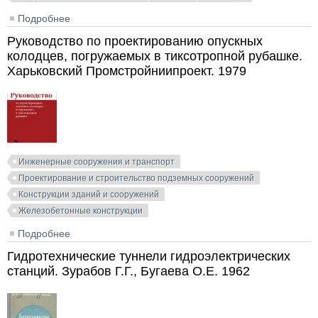
Подробнее
о Съёмка и картографирование подземных
инженерных сетей. Баран П.И., Совершенный И.П.
Руководство по проектированию опускных
1980
колодцев, погружаемых в тиксотропной рубашке.
Харьковский Промстройниипроект. 1979
Инженерные сооружения и транспорт
Проектирование и строительство подземных сооружений
Конструкции зданий и сооружений
Железобетонные конструкции
Подробнее
о Руководство по проектированию опускных
колодцев, погружаемых в тиксотропной рубашке.
Гидротехнические туннели гидроэлектрических
Харьковский Промстройниипроект. 1979
станций. Зурабов Г.Г., Бугаева О.Е. 1962