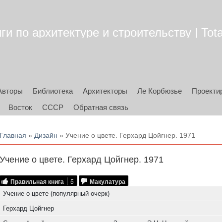
ги по архитектуре и строительству | Tota
Авторы
Библиотека
Архитекторы
Ле Корбюзье
Проекти
Восток
СССР
Обратная связь
Вы здесь
Главная
»
Дизайн
» Учение о цвете. Герхард Цойгнер. 1971
Учение о цвете. Герхард Цойгнер. 1971
Правильная книга
5
Макулатура
Учение о цвете (популярный очерк)
Герхард Цойгнер