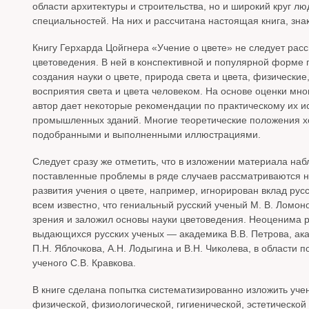
области архитектуры и строительства, но и широкий круг 
специальностей. На них и рассчитана настоящая книга, зн
Книгу Герхарда Цойгнера «Учение о цвете» не следует рас
цветоведения. В ней в конспективной и популярной форме
создания науки о цвете, природа света и цвета, физически
восприятия света и цвета человеком. На основе оценки мн
автор дает некоторые рекомендации по практическому их и
промышленных зданий. Многие теоретические положения 
подобранными и выполненными иллюстрациями.
Следует сразу же отметить, что в изложении материала наб
поставленные проблемы в ряде случаев рассматриваются не
развития учения о цвете, например, игнорирован вклад русс
всем известно, что гениальный русский ученый М. В. Ломон
зрения и заложил основы науки цветоведения. Неоценима р
выдающихся русских ученых — академика В.В. Петрова, ак
П.Н. Яблочкова, А.Н. Лодыгина и В.Н. Чиколева, в области
ученого С.В. Кравкова.
В книге сделана попытка систематизированно изложить учен
физической, физиологической, гигиенической, эстетической