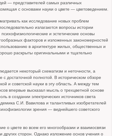
людей — представителей самых различных
акомящая с основами науки о цвете — цветоведением.
сматривать как исследование новых проблем
 последовательно излагаются вопросы истории
е, психофизиологические и эстетические основы
огообразных факторов и изложенных закономерностей
спользованию в архитектуре жилых, общественных и
хорошо раскрыты оригинальными и тщательно
людается некоторый схематизм и неточности, а
 с достаточной полнотой. В историческом обзоре
кой и советской науки в эту область. А между тем
осов впервые высказал мысль о трехцветной основе
оль в создании электрических источников света
адемика С.И. Вавилова и талантливых изобретателей
 психофизиологии зрения — виднейшего советского
ие о цвете во всем его многообразии и взаимосвязи
 и других сторон. Однако изложение основ учения о