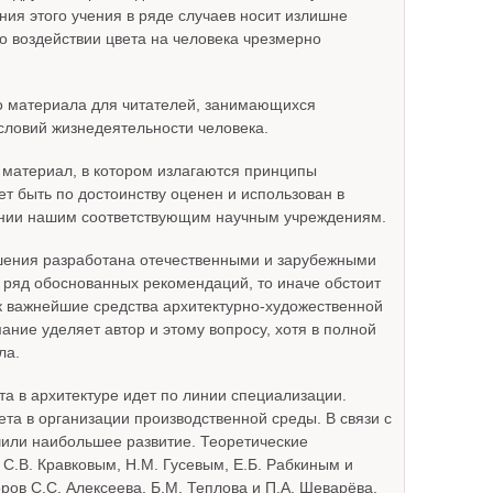
ния этого учения в ряде случаев носит излишне
о воздействии цвета на человека чрезмерно
го материала для читателей, занимающихся
словий жизнедеятельности человека.
 материал, в котором излагаются принципы
ет быть по достоинству оценен и использован в
лении нашим соответствующим научным учреждениям.
ешения разработана отечественными и зарубежными
ь ряд обоснованных рекомендаций, то иначе обстоит
как важнейшие средства архитектурно-художественной
ние уделяет автор и этому вопросу, хотя в полной
ла.
та в архитектуре идет по линии специализации.
та в организации производственной среды. В связи с
или наибольшее развитие. Теоретические
С.В. Кравковым, H.М. Гусевым, Е.Б. Рабкиным и
ов С.С. Алексеева, Б.М. Теплова и П.А. Шеварёва,