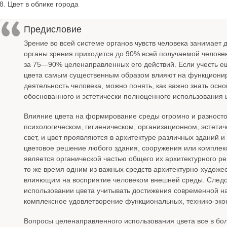
8. Цвет в облике города
Предисловие
Зрение во всей системе органов чувств человека занимает
органы зрения приходится до 90% всей получаемой челове
за 75—90% целенаправленных его действий. Если учесть ещё
цвета самым существенным образом влияют на функциониро
деятельность человека, можно понять, как важно знать осн
обоснованного и эстетически полноценного использования
Влияние цвета на формирование среды огромно и разносто
психологическом, гигиеническом, организационном, эстетиче
свет, и цвет проявляются в архитектуре различных зданий и
цветовое решение любого здания, сооружения или комплек
является органической частью общего их архитектурного ре
то же время одним из важных средств архитектурно-худож
влияющим на восприятие человеком внешней среды. Следова
использовании цвета учитывать достижения современной нау
комплексное удовлетворение функциональных, технико-экон
Вопросы целенаправленного использования цвета все в бол