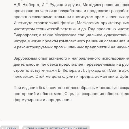
Н.Д. Нюберга, И.Г. Рудина и других. Методика решения пра
производства частично разработана и продолжает разраба
проектно-экспериментальным институтом промышленных зд
Института строительной физики, Московским архитектурны
институтом технической эстетики и др. Ряд проектных инсти
Гидропроект, а также Московское специальное художествен
натуре многие проекты комплексного решения освещения и
и реконструируемых промышленных предприятий на научно
Зарубежный опыт активного и направленного использования
деятельности человека представлен переведенными на рус
строительству книгами В. Кёлера и Л. Лукхардта «Свет в ар
человека». Этой же цели служит и предлагаемая книга Цойг
При издании было сочтено целесообразным несколько сокра
повторений и общих мест. С целью сохранения общего коло
формулировки и определения.
Дизайн
Свет и цвет в архитектуре и дизайне