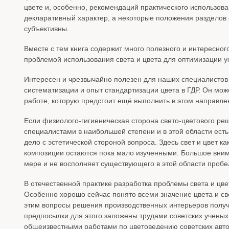
цвете и, особенно, рекомендаций практического использова
декларативный характер, а некоторые положения разделов 
субъективны.
Вместе с тем книга содержит много полезного и интересно
проблемой использования света и цвета для оптимизации у
Интересен и чрезвычайно полезен для наших специалистов
систематизации и опыт стандартизации цвета в ГДР. Он мож
работе, которую предстоит ещё выполнить в этом направ
Если физиолого-гигиеническая сторона свето-цветового р
специалистами в наибольшей степени и в этой области ест
дело с эстетической стороной вопроса. Здесь свет и цвет 
композиции остаются пока мало изученными. Большое внима
мере и не восполняет существующего в этой области пробе
В отечественной практике разработка проблемы света и цве
Особенно хорошо сейчас понято всеми значение цвета и све
этим вопросы решения производственных интерьеров получ
предпосылки для этого заложены трудами советских ученых 
общеизвестными работами по цветоведению советских автор