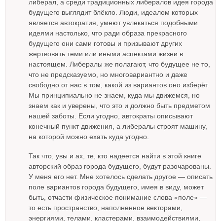
либерал, а среди традиционных либералов идея города
будущего выглядит блёкло. Люди, идеалом которых
является автократия, умеют увлекаться подобными
идеями настолько, что ради образа прекрасного
будущего они сами готовы и призывают других
жертвовать теми или иными аспектами жизни в
настоящем. Либералы же полагают, что будущее не то,
что не предсказуемо, но многовариантно и даже
свободно от нас в том, какой из вариантов оно изберёт.
Мы принципиально не знаем, куда мы движемся, но
знаем как и уверены, что это и должно быть предметом
нашей заботы. Если угодно, автократы описывают
конечный пункт движения, а либералы строят машину,
на которой можно ехать куда угодно.
Так что, увы и ах, те, кто надеется найти в этой книге
авторский образ города будущего, будут разочарованы.
У меня его нет. Мне хотелось сделать другое — описать
поле вариантов города будущего, имея в виду, может
быть, отчасти физическое понимание слова «поле» —
то есть пространство, наполненное векторами,
энергиями, телами, кластерами, взаимодействиями,