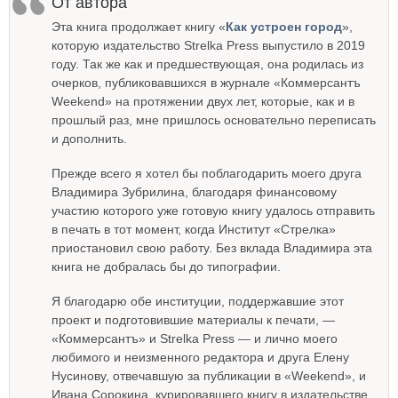
От автора
Эта книга продолжает книгу «
Как устроен город
»,
которую издательство Strelka Press выпустило в 2019
году. Так же как и предшествующая, она родилась из
очерков, публиковавшихся в журнале «Коммерсантъ
Weekend» на протяжении двух лет, которые, как и в
прошлый раз, мне пришлось основательно переписать
и дополнить.
Прежде всего я хотел бы поблагодарить моего друга
Владимира Зубрилина, благодаря финансовому
участию которого уже готовую книгу удалось отправить
в печать в тот момент, когда Институт «Стрелка»
приостановил свою работу. Без вклада Владимира эта
книга не добралась бы до типографии.
Я благодарю обе институции, поддержавшие этот
проект и подготовившие материалы к печати, —
«Коммерсантъ» и Strelka Press — и лично моего
любимого и неизменного редактора и друга Елену
Нусинову, отвечавшую за публикации в «Weekend», и
Ивана Сорокина, курировавшего книгу в издательстве.