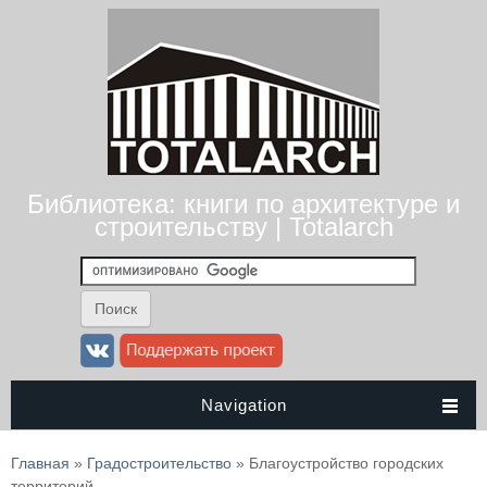
Библиотека: книги по архитектуре и
строительству | Totalarch
Navigation
Вы здесь
Главная
»
Градостроительство
» Благоустройство городских
территорий