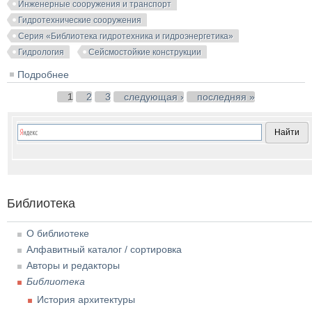
Инженерные сооружения и транспорт
Гидротехнические сооружения
Серия «Библиотека гидротехника и гидроэнергетика»
Гидрология
Сейсмостойкие конструкции
Подробнее
о Прогнозирование волн в водохранилищах при
сейсмических воздействиях (БГГ № 102). Мамрадзе
Страницы
1
2
3
следующая ›
последняя »
Г.П. и др. 1991
Библиотека
О библиотеке
Алфавитный каталог / сортировка
Авторы и редакторы
Библиотека
История архитектуры