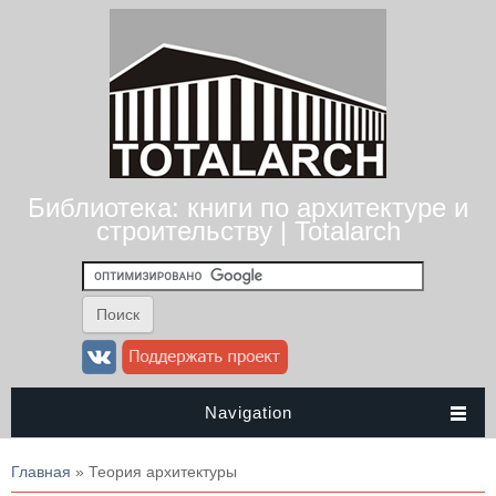
Библиотека: книги по архитектуре и
строительству | Totalarch
Navigation
Вы здесь
Главная
» Теория архитектуры