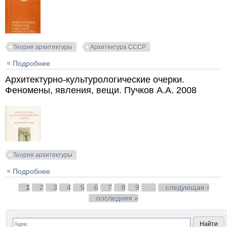
Теория архитектуры
Архитектура СССР
Подробнее
о Теоретические проблемы советской архитектуры
(Материалы к семинару). Бархин М.Г. и др. 1969
Архитектурно-культурологические очерки.
Феномены, явления, вещи. Пучков А.А. 2008
Теория архитектуры
Подробнее
о Архитектурно-культурологические очерки.
Феномены, явления, вещи. Пучков А.А. 2008
Страницы
1
2
3
4
5
6
7
8
9
…
следующая ›
последняя »