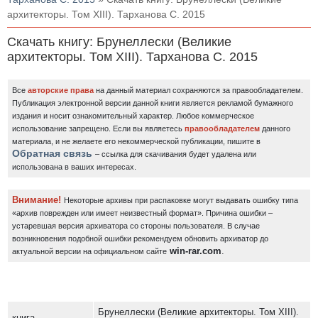
архитекторы. Том XIII). Тарханова С. 2015
Скачать книгу: Брунеллески (Великие
архитекторы. Том XIII). Тарханова С. 2015
Все
авторские права
на данный материал сохраняются за правообладателем.
Публикация электронной версии данной книги является рекламой бумажного
издания и носит ознакомительный характер. Любое коммерческое
использование запрещено.
Если вы являетесь
правообладателем
данного
материала, и не желаете его некоммерческой публикации, пишите в
Обратная связь
– ссылка для скачивания будет удалена или
использована в ваших интересах.
Внимание!
Некоторые архивы при распаковке могут выдавать ошибку типа
«архив поврежден или имеет неизвестный формат». Причина ошибки –
устаревшая версия архиватора со стороны пользователя. В случае
возникновения подобной ошибки рекомендуем обновить архиватор до
win-rar.com
.
актуальной версии на официальном сайте
Брунеллески (Великие архитекторы. Том XIII).
книга