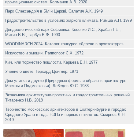
ирригационных систем. Колманов A.B. 2020
Парк Олександрiя в Бiлiй Церквi. Салатич А.К. 1949
Градостроительство в условиях жаркого климата. Римша А.Н. 1979
Дендрологический парк Софиевка. Косенко И.С., Храбан Г.Е.,
Митин В.В., Гарбуз В.Ф. 1990
WOODINARCH 2024: Каталог конкурса «Дерево в архитектуре»
Искусство и эмоции. Раппопорт С.Х. 1972
Кич, или торжество пошлости. Карцева Е.Н. 1977
Учение о цвете. Герхард Цойгнер. 1971
Дом-улитка и другие (Природные формы и образы в архитектуре
Москвы и Подмосковья). Лебедев Ю.С. 1983
Экономика архитектурно-проектных и градостроительных решений.
Титаренко Н.В. 2018
Творчество московских архитекторов в Екатеринбурге и городах
Среднего Урала в годы НЭПа и первых пятилеток. Смирнов Л.Н.
2019