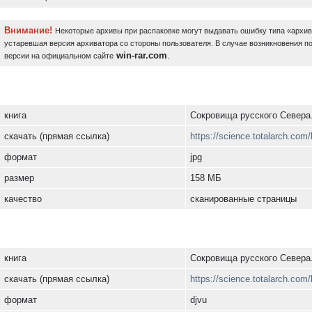
Внимание!
Некоторые архивы при распаковке могут выдавать ошибку типа «архи
устаревшая версия архиватора со стороны пользователя. В случае возникновения п
win-rar.com
.
версии на официальном сайте
книга
Сокровища русского Севера
скачать (прямая ссылка)
https://science.totalarch.com
формат
jpg
размер
158 МБ
качество
сканированные страницы
книга
Сокровища русского Севера
скачать (прямая ссылка)
https://science.totalarch.com
формат
djvu