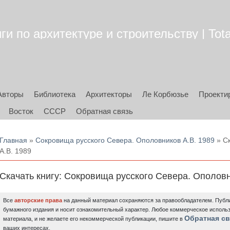
ги по архитектуре и строительству | Tota
Авторы
Библиотека
Архитекторы
Ле Корбюзье
Проекти
Восток
СССР
Обратная связь
Вы здесь
Главная
»
Сокровища русского Севера. Ополовников А.В. 1989
» Ск
А.В. 1989
Скачать книгу: Сокровища русского Севера. Ополовн
Все
авторские права
на данный материал сохраняются за правообладателем. Публи
бумажного издания и носит ознакомительный характер. Любое коммерческое исполь
Обратная св
материала, и не желаете его некоммерческой публикации, пишите в
ваших интересах.