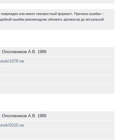
в поврежден или имеет неизвестный формат». Причина ошибки –
одобной ошибки рекомендуем обновить архиватор до актуальной
. Ополовников А.В. 1989
/book/1078.rar
. Ополовников А.В. 1989
/book/0210.rar