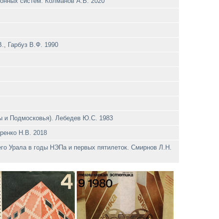
онных систем. Колманов A.B. 2020
., Гарбуз В.Ф. 1990
ы и Подмосковья). Лебедев Ю.С. 1983
ренко Н.В. 2018
его Урала в годы НЭПа и первых пятилеток. Смирнов Л.Н.