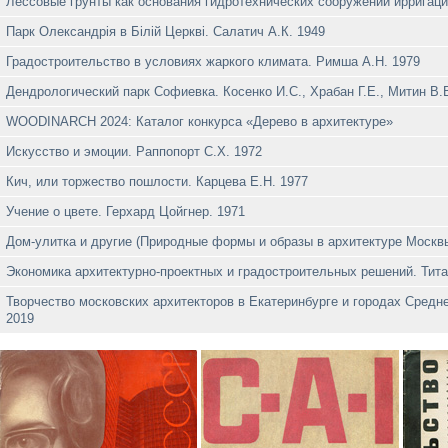
Лёссовые грунты как основания гидротехнических сооружений ирригаци
Парк Олександрiя в Бiлiй Церквi. Салатич А.К. 1949
Градостроительство в условиях жаркого климата. Римша А.Н. 1979
Дендрологический парк Софиевка. Косенко И.С., Храбан Г.Е., Митин В.В
WOODINARCH 2024: Каталог конкурса «Дерево в архитектуре»
Искусство и эмоции. Раппопорт С.Х. 1972
Кич, или торжество пошлости. Карцева Е.Н. 1977
Учение о цвете. Герхард Цойгнер. 1971
Дом-улитка и другие (Природные формы и образы в архитектуре Москв
Экономика архитектурно-проектных и градостроительных решений. Тита
Творчество московских архитекторов в Екатеринбурге и городах Средн
2019