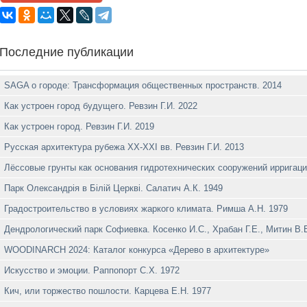
Последние публикации
SAGA о городе: Трансформация общественных пространств. 2014
Как устроен город будущего. Ревзин Г.И. 2022
Как устроен город. Ревзин Г.И. 2019
Русская архитектура рубежа ХХ-XXI вв. Ревзин Г.И. 2013
Лёссовые грунты как основания гидротехнических сооружений ирригаци
Парк Олександрiя в Бiлiй Церквi. Салатич А.К. 1949
Градостроительство в условиях жаркого климата. Римша А.Н. 1979
Дендрологический парк Софиевка. Косенко И.С., Храбан Г.Е., Митин В.В
WOODINARCH 2024: Каталог конкурса «Дерево в архитектуре»
Искусство и эмоции. Раппопорт С.Х. 1972
Кич, или торжество пошлости. Карцева Е.Н. 1977