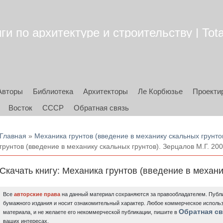
ги по архитектуре и строительству | Tota
Авторы
Библиотека
Архитекторы
Ле Корбюзье
Проекти
Восток
СССР
Обратная связь
Вы здесь
Главная
»
Механика грунтов (введение в механику скальных грунтов
грунтов (введение в механику скальных грунтов). Зерцалов М.Г. 20
Скачать книгу: Механика грунтов (введение в механи
Все
авторские права
на данный материал сохраняются за правообладателем. Публи
бумажного издания и носит ознакомительный характер. Любое коммерческое исполь
Обратная св
материала, и не желаете его некоммерческой публикации, пишите в
ваших интересах.