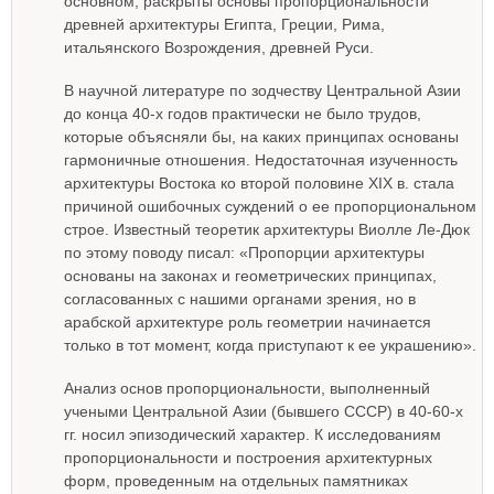
основном, раскрыты основы пропорциональности
древней архитектуры Египта, Греции, Рима,
итальянского Возрождения, древней Руси.
В научной литературе по зодчеству Центральной Азии
до конца 40-х годов практически не было трудов,
которые объясняли бы, на каких принципах основаны
гармоничные отношения. Недостаточная изученность
архитектуры Востока ко второй половине XIX в. стала
причиной ошибочных суждений о ее пропорциональном
строе. Известный теоретик архитектуры Виолле Ле-Дюк
по этому поводу писал: «Пропорции архитектуры
основаны на законах и геометрических принципах,
согласованных с нашими органами зрения, но в
арабской архитектуре роль геометрии начинается
только в тот момент, когда приступают к ее украшению».
Анализ основ пропорциональности, выполненный
учеными Центральной Азии (бывшего СССР) в 40-60-х
гг. носил эпизодический характер. К исследованиям
пропорциональности и построения архитектурных
форм, проведенным на отдельных памятниках