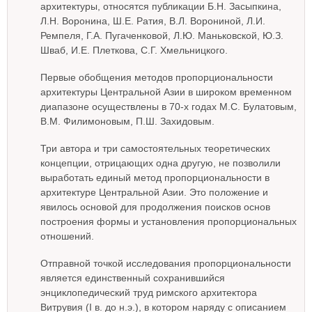
архитектуры, относятся публикации Б.Н. Засыпкина,
Л.Н. Воронина, Ш.Е. Ратия, В.Л. Ворониной, Л.И.
Ремпеля, Г.А. Пугаченковой, Л.Ю. Маньковской, Ю.З.
Шваб, И.Е. Плеткова, С.Г. Хмельницкого.
Первые обобщения методов пропорциональности
архитектуры Центральной Азии в широком временном
диапазоне осуществлены в 70-х годах М.С. Булатовым,
В.М. Филимоновым, П.Ш. Захидовым.
Три автора и три самостоятельных теоретических
концепции, отрицающих одна другую, не позволили
выработать единый метод пропорциональности в
архитектуре Центральной Азии. Это положение и
явилось основой для продолжения поисков основ
построения формы и установления пропорциональных
отношений.
Отправной точкой исследования пропорциональности
является единственный сохранившийся
энциклопедический труд римского архитектора
Витрувия (I в. до н.э.), в котором наряду с описанием