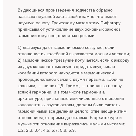
Выдающиеся произведения зодчества образно
называют музыкой застывшей в камне, что имеет
научную основу. Греческому математику Пифагору
приписывают установление двух основных законов
гармонии в музыке, принятых греками:
1) два звука дают гармоническое созвучие, если
отношение их колебаний выражается малыми числами;
2) гармоническое трезвучие получается, если к аккорду
из двух консонантных звуков придать звук, число
колебаний которого находится в гармонической
пропорциональной связи с двумя первыми. «Зодчие
классики, – пишет Г.Д. Гримм, – приняв за основу
всякой гармонии, и в том числе гармонии а
архитектуре, признанные ими численные отношения
консонантных звуков октавы, должны были считать
гармоничными все деления целого, отвечающие этим
отношением, от примы до октавы». В архитектуре и
музыке эти отношения выражались малыми числами:
1:2: 2:3: 3:4; 4:5; 5:7; 5:8; 5:9.