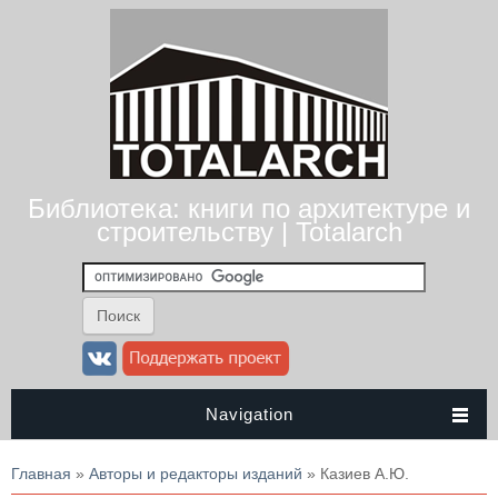
Библиотека: книги по архитектуре и
строительству | Totalarch
Navigation
Вы здесь
Главная
»
Авторы и редакторы изданий
» Казиев А.Ю.