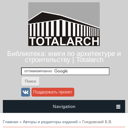
Библиотека: книги по архитектуре и
строительству | Totalarch
Navigation
Вы здесь
Главная
»
Авторы и редакторы изданий
» Гнедовский Б.В.