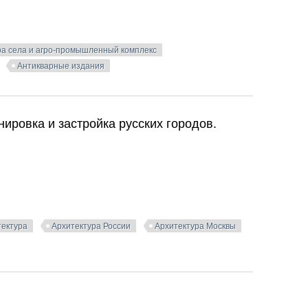
ра села и агро-промышленный комплекс
Антикварные издания
 книга 1. Милонов Ю.К. (ред.). 1937
нировка и застройка русских городов.
тектура
Архитектура России
Архитектура Москвы
нировка и застройка русских городов. Тверской Л.М. 1953