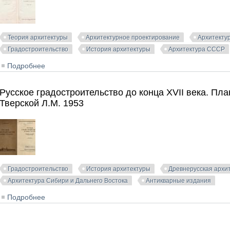
Теория архитектуры
Архитектурное проектирование
Архитекту
Градостроительство
История архитектуры
Архитектура СССР
Подробнее
о Проблемы архитектуры. Сборник материалов. Том II,
Русское градостроительство до конца XVII века. Пла
Тверской Л.М. 1953
Градостроительство
История архитектуры
Древнерусская архи
Архитектура Сибири и Дальнего Востока
Антикварные издания
Подробнее
о Русское градостроительство до конца XVII века. Пла