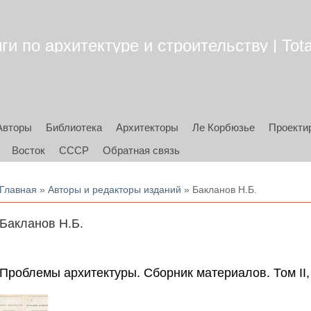
ги по архитектуре и строительству | Tota
Авторы
Библиотека
Архитекторы
Ле Корбюзье
Проекти
Восток
СССР
Обратная связь
Вы здесь
Главная
»
Авторы и редакторы изданий
» Бакланов Н.Б.
Бакланов Н.Б.
Проблемы архитектуры. Сборник материалов. Том II, 