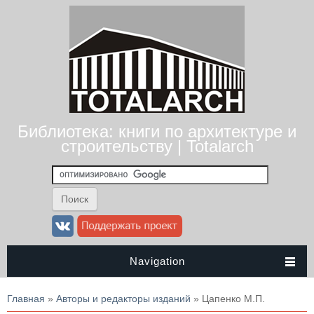
Библиотека: книги по архитектуре и
строительству | Totalarch
Navigation
Вы здесь
Главная
»
Авторы и редакторы изданий
» Цапенко М.П.