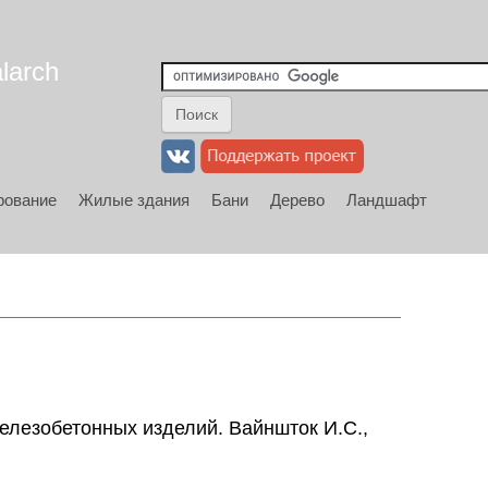
larch
рование
Жилые здания
Бани
Дерево
Ландшафт
елезобетонных изделий. Вайншток И.С.,