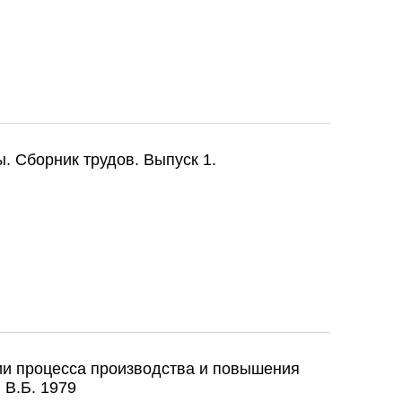
елезобетонных изделий. Вайншток И.С., Ратинов В.Б. 1960
 Сборник трудов. Выпуск 1.
ы. Сборник трудов. Выпуск 1. ВНИИЖелезобетон. 1957
и процесса производства и повышения
 В.Б. 1979