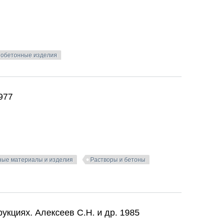
обетонные изделия
ии процесса производства и повышения качества бетона и
977
ные материалы и изделия
Растворы и бетоны
1977
укциях. Алексеев С.Н. и др. 1985