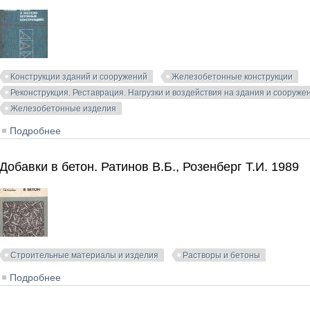
Конструкции зданий и сооружений
Железобетонные конструкции
Реконструкция. Реставрация. Нагрузки и воздействия на здания и сооруже
Железобетонные изделия
Подробнее
о Ингибиторы коррозии стали в железобетонных констр
Добавки в бетон. Ратинов В.Б., Розенберг Т.И. 1989
Строительные материалы и изделия
Растворы и бетоны
Подробнее
о Добавки в бетон. Ратинов В.Б., Розенберг Т.И. 1989