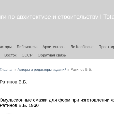
ги по архитектуре и строительству | Tota
Авторы
Библиотека
Архитекторы
Ле Корбюзье
Проекти
Восток
СССР
Обратная связь
Вы здесь
Главная
»
Авторы и редакторы изданий
» Ратинов В.Б.
Ратинов В.Б.
Эмульсионные смазки для форм при изготовлении ж
Ратинов В.Б. 1960