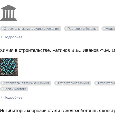
Строительные материалы и изделия
Растворы и бетоны
Желез
Подробнее
о Применение химических добавок для интенсификац
железобетона. Грапп В.Б., Ратинов В.Б. 1979
Химия в строительстве. Ратинов В.Б., Иванов Ф.М. 1
Строительная физика и химия
Строительная химия
Строитель
Клеи и мастики
Подробнее
о Химия в строительстве. Ратинов В.Б., Иванов Ф.М. 
Ингибиторы коррозии стали в железобетонных констр