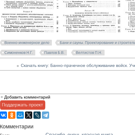
Военно-инженерное дело
Бани и сауны. Проектирование и строител
Симоненков Н.Г.
Павлов Б.В.
Велтистов П.Н.
Скачать книгу: Банно-прачечное обслуживание войск. Уч
Добавить комментарий
Комментарии
Спасибо, очень класная книга