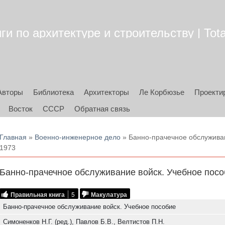
ги по архитектуре и строительству | Tota
Авторы
Библиотека
Архитекторы
Ле Корбюзье
Проекти
Восток
СССР
Обратная связь
Вы здесь
Главная
»
Военно-инженерное дело
» Банно-прачечное обслуживани
1973
Банно-прачечное обслуживание войск. Учебное пособ
Правильная книга
5
Макулатура
Банно-прачечное обслуживание войск. Учебное пособие
Симоненков Н.Г. (ред.), Павлов Б.В., Велтистов П.Н.