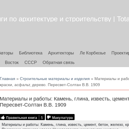
ги по архитектуре и строительству | Tota
Авторы
Библиотека
Архитекторы
Ле Корбюзье
Проекти
Восток
СССР
Обратная связь
Вы здесь
Главная
»
Строительные материалы и изделия
» Материалы и работ
краски, асфальт, дерево. Пересвет-Солтан В.В. 1909
Материалы и работы: Камень, глина, известь, цемент,
Пересвет-Солтан В.В. 1909
Правильная книга
5
Макулатура
Материалы и работы: Камень, глина, известь, цемент, бетон, железо, к