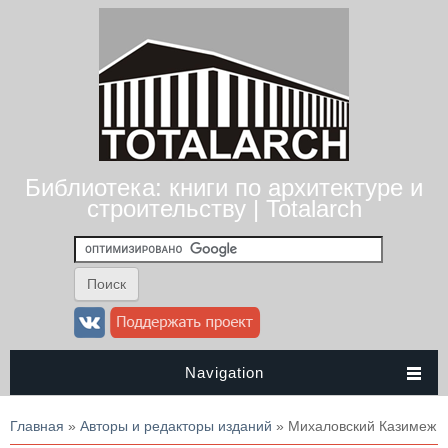
Библиотека: книги по архитектуре и
строительству | Totalarch
Navigation
Вы здесь
Главная
»
Авторы и редакторы изданий
» Михаловский Казимеж