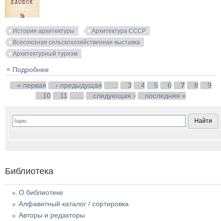
История архитектуры
Архитектура СССР
Всесоюзная сельскохозяйственная выставка
Архитектурный туризм
Подробнее
о Павильон «Хлопок». Путеводитель (Всесоюзная
сельскохозяйственная выставка). 1939
Страницы
« первая
‹ предыдущая
…
3
4
5
6
7
8
9
10
11
…
следующая ›
последняя »
Библиотека
О библиотеке
Алфавитный каталог / сортировка
Авторы и редакторы