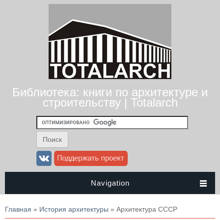
Библиотека: книги по архитектуре и
строительству | Totalarch
Navigation
Вы здесь
Главная
»
История архитектуры
» Архитектура СССР