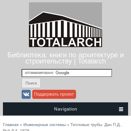
Библиотека: книги по архитектуре и
строительству | Totalarch
Navigation
Вы здесь
Главная
»
Инженерные системы
» Тепловые трубы. Дан П.Д.,
Рей Д.А. 1979