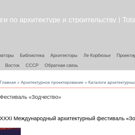
ги по архитектуре и строительству | Tota
Авторы
Библиотека
Архитекторы
Ле Корбюзье
Проекти
Восток
СССР
Обратная связь
Вы здесь
Главная
»
Архитектурное проектирование
»
Каталоги архитектурны
Фестиваль «Зодчество»
XXXI Международный архитектурный фестиваль «Зод