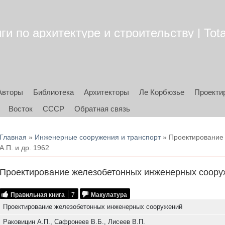
ги по архитектуре и строительству | Tota
Авторы
Библиотека
Архитекторы
Ле Корбюзье
Проекти
Восток
СССР
Обратная связь
Вы здесь
Главная
»
Инженерные сооружения и транспорт
» Проектирование
А.П. и др. 1962
Проектирование железобетонных инженерных сооруже
Правильная книга
7
Макулатура
Проектирование железобетонных инженерных сооружений
Раковицин А.П., Сафронеев В.Б., Лисеев В.П.