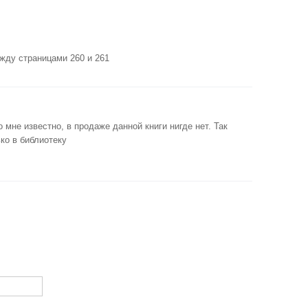
жду страницами 260 и 261
о мне известно, в продаже данной книги нигде нет. Так
ько в библиотеку