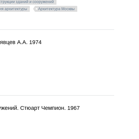
струкции зданий и сооружений
ия архитектуры
Архитектура Москвы
ховичный Ю.А., Кравцов Д.М. и др. 1965
явцев А.А. 1974
рявцев А.А. 1974
ужений. Стюарт Чемпион. 1967