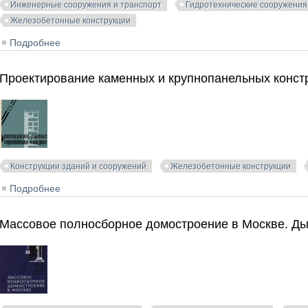
Инженерные сооружения и транспорт
Гидротехнические сооружения
Железобетонные конструкции
Подробнее
о Инженерные конструкции в гидромелиоративном стр
Проектирование каменных и крупнопанельных констр
Конструкции зданий и сооружений
Железобетонные конструкции
Подробнее
о Проектирование каменных и крупнопанельных констр
Массовое полносборное домостроение в Москве. Дых