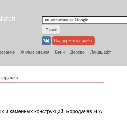
larch
рование
Жилые здания
Бани
Дерево
Ландшафт
нструкции
х и каменных конструкций. Бородачев Н.А.