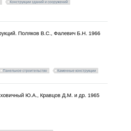
Конструкции зданий и сооружений
оительстве. Отрешко А.И. и др. 1955
укций. Поляков В.С., Фалевич Б.Н. 1966
Панельное строительство
Каменные конструкции
укций. Поляков В.С., Фалевич Б.Н. 1966
овичный Ю.А., Кравцов Д.М. и др. 1965