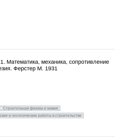
применению железобетонных центрифугированных конструкций
 1. Математика, механика, сопротивление
езия. Ферстер М. 1931
Строительная физика и химия
ские и геологические работы в строительстве
 1. Математика, механика, сопротивление материалов, статика