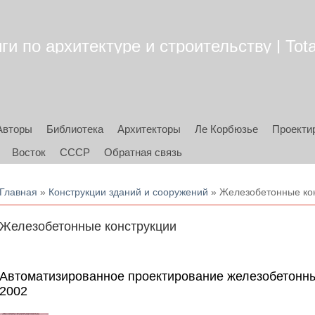
ги по архитектуре и строительству | Tota
Авторы
Библиотека
Архитекторы
Ле Корбюзье
Проекти
Восток
СССР
Обратная связь
Вы здесь
Главная
»
Конструкции зданий и сооружений
» Железобетонные ко
Железобетонные конструкции
Автоматизированное проектирование железобетонны
2002