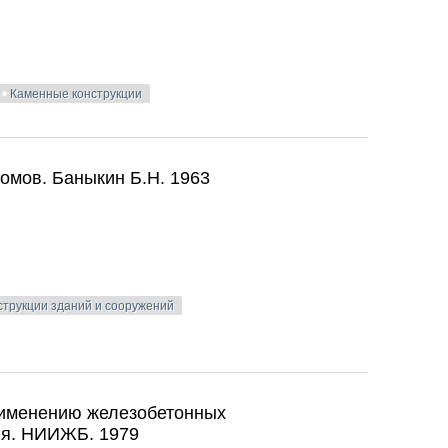
Каменные конструкции
х и каменных конструкций. Бородачев Н.А. 2002
омов. Баныкин Б.Н. 1963
струкции зданий и сооружений
домов. Баныкин Б.Н. 1963
рименению железобетонных
ия. НИИЖБ. 1979