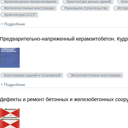
Архитектурное проектирование
Архитектура жилых зданий
Кон
Железобетонные конструкции
Панельное строительство
Истор
Архитектура СССР
Подробнее
о Массовое полносборное домостроение в Москве. Ды
Предварительно-напряженный керамзитобетон. Кудр
Конструкции зданий и сооружений
Железобетонные конструкции
Подробнее
о Предварительно-напряженный керамзитобетон. Куд
Дефекты и ремонт бетонных и железобетонных соор