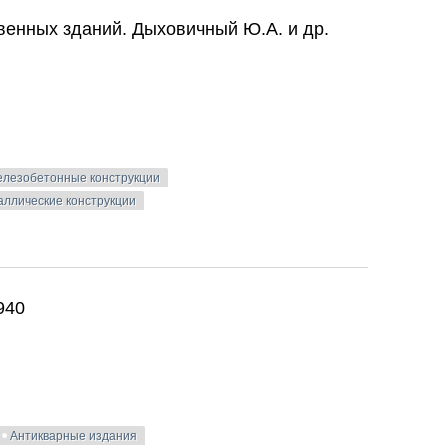
венных зданий. Дыховичный Ю.А. и др.
лезобетонные конструкции
ллические конструкции
венных зданий. Дыховичный Ю.А. и др. 1975
940
Антикварные издания