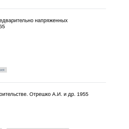
зданий. Кашкаров К.П. 1975
редварительно напряженных
65
ния
редварительно напряженных железобетонных конструкций. Гвоздев
ительстве. Отрешко А.И. и др. 1955