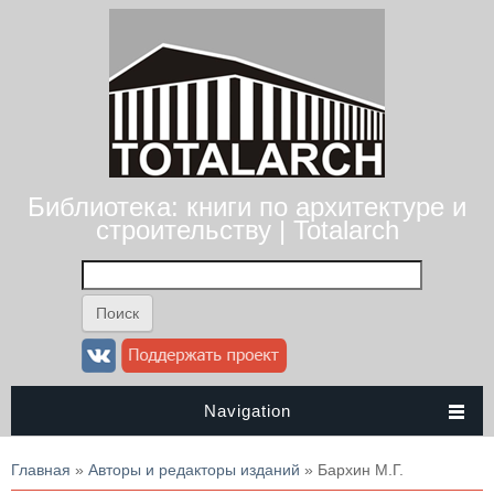
Библиотека: книги по архитектуре и
строительству | Totalarch
Navigation
Вы здесь
Главная
»
Авторы и редакторы изданий
» Бархин М.Г.