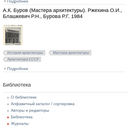
Подробнее
о Мастера советской архитектуры об архитектуре.
Том 1 (2). Бархин М.Г., Иконников А.В. и др. (ред.).
А.К. Буров (Мастера архитектуры). Ржехина О.И.,
1975
Блашкевич Р.Н., Бурова Р.Г. 1984
История архитектуры
Мастера архитектуры
Архитектура СССР
Подробнее
о А.К. Буров (Мастера архитектуры). Ржехина О.И.,
Блашкевич Р.Н., Бурова Р.Г. 1984
Библиотека
О библиотеке
Алфавитный каталог / сортировка
Авторы и редакторы
Библиотека
Журналы