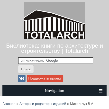
Библиотека: книги по архитектуре и
строительству | Totalarch
Navigation
Вы здесь
Главная
»
Авторы и редакторы изданий
» Михальчук В.А.