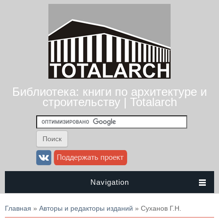
Библиотека: книги по архитектуре и
строительству | Totalarch
Navigation
Вы здесь
Главная
»
Авторы и редакторы изданий
» Суханов Г.Н.