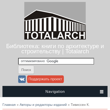
Библиотека: книги по архитектуре и
строительству | Totalarch
Navigation
Вы здесь
Главная
»
Авторы и редакторы изданий
» Тивиссен К.