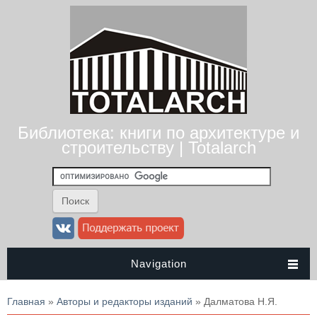
Библиотека: книги по архитектуре и
строительству | Totalarch
Navigation
Вы здесь
Главная
»
Авторы и редакторы изданий
» Далматова Н.Я.