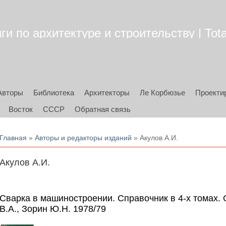
ги по архитектуре и строительству | Tota
Авторы
Библиотека
Архитекторы
Ле Корбюзье
Проекти
Восток
СССР
Обратная связь
Вы здесь
Главная
»
Авторы и редакторы изданий
» Акулов А.И.
Акулов А.И.
Сварка в машиностроении. Справочник в 4-х томах. 
В.А., Зорин Ю.Н. 1978/79