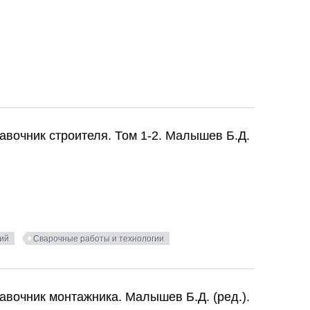
ов А.И., Бельчук Г.А., Демянцевич В.П. 1977
авочник строителя. Том 1-2. Малышев Б.Д.
ций
Сварочные работы и технологии
авочник строителя. Том 1-2. Малышев Б.Д. (ред.). 1989
авочник монтажника. Малышев Б.Д. (ред.).