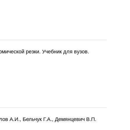
Ольшанский Н.А., Акулов А.И., Винокуров В.А., Зорин Ю.Н. 1978/79
мической резки. Учебник для вузов.
мической резки. Учебник для вузов. Акулов А.И. (ред.). 2003
в А.И., Бельчук Г.А., Демянцевич В.П.