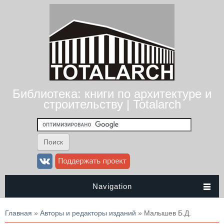
Библиотека: книги по архитектуре и
строительству | Totalarch
Navigation
Вы здесь
Главная
»
Авторы и редакторы изданий
» Малышев Б.Д.