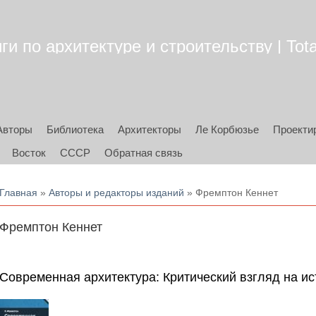
ги по архитектуре и строительству | Tota
Авторы
Библиотека
Архитекторы
Ле Корбюзье
Проекти
Восток
СССР
Обратная связь
Вы здесь
Главная
»
Авторы и редакторы изданий
» Фремптон Кеннет
Фремптон Кеннет
Современная архитектура: Критический взгляд на ис