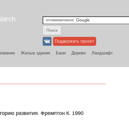
larch
рование
Жилые здания
Бани
Дерево
Ландшафт
торию развития. Фремптон К. 1990