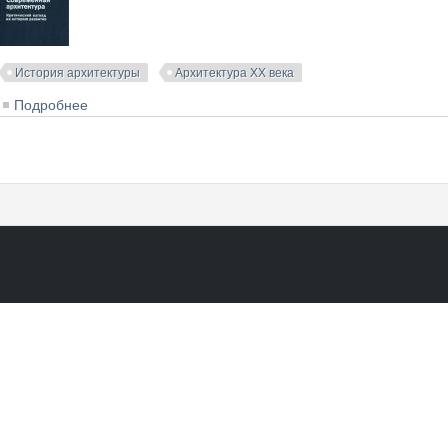
История архитектуры
Архитектура XX века
Подробнее
о Современная архитектура: Критический взгляд на и