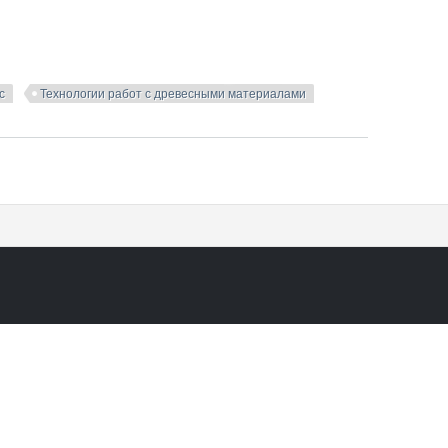
с
Технологии работ с древесными материалами
ины и водостойкой фанеры. Шмидт А.Б. Дмитриев П.А. 2002