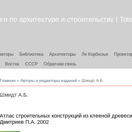
ги по архитектуре и строительству | Tota
Авторы
Библиотека
Архитекторы
Ле Корбюзье
Проекти
Восток
СССР
Обратная связь
Вы здесь
Главная
»
Авторы и редакторы изданий
» Шмидт А.Б.
Шмидт А.Б.
Атлас строительных конструкций из клееной древес
Дмитриев П.А. 2002