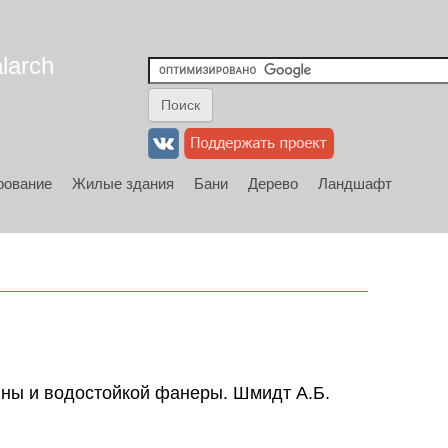
larch
рование
Жилые здания
Бани
Дерево
Ландшафт
ины и водостойкой фанеры. Шмидт А.Б.