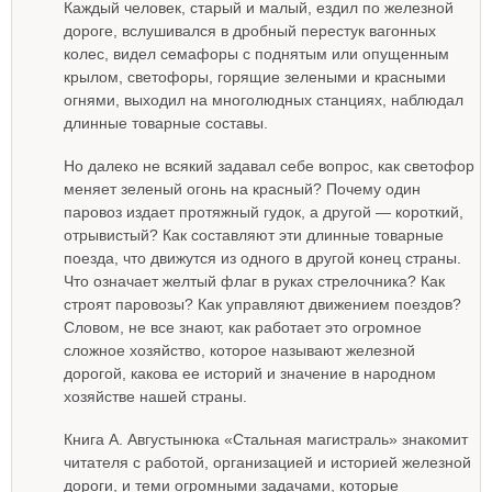
Каждый человек, старый и малый, ездил по железной
дороге, вслушивался в дробный перестук вагонных
колес, видел семафоры с поднятым или опущенным
крылом, светофоры, горящие зелеными и красными
огнями, выходил на многолюдных станциях, наблюдал
длинные товарные составы.
Но далеко не всякий задавал себе вопрос, как светофор
меняет зеленый огонь на красный? Почему один
паровоз издает протяжный гудок, а другой — короткий,
отрывистый? Как составляют эти длинные товарные
поезда, что движутся из одного в другой конец страны.
Что означает желтый флаг в руках стрелочника? Как
строят паровозы? Как управляют движением поездов?
Словом, не все знают, как работает это огромное
сложное хозяйство, которое называют железной
дорогой, какова ее историй и значение в народном
хозяйстве нашей страны.
Книга А. Августынюка «Стальная магистраль» знакомит
читателя с работой, организацией и историей железной
дороги, и теми огромными задачами, которые