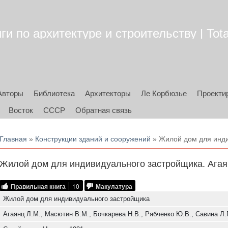
ги по архитектуре и строительству | Tota
Авторы
Библиотека
Архитекторы
Ле Корбюзье
Проекти
Восток
СССР
Обратная связь
Вы здесь
Главная
»
Конструкции зданий и сооружений
» Жилой дом для инди
Жилой дом для индивидуального застройщика. Агаян
Правильная книга
10
Макулатура
Жилой дом для индивидуального застройщика
Агаянц Л.М., Масютин В.М., Бочкарева Н.В., Рябченко Ю.В., Савина Л.