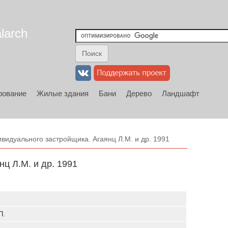
larch
рование
Жилые здания
Бани
Дерево
Ландшафт
видуального застройщика. Агаянц Л.М. и др. 1991
ц Л.М. и др. 1991
П.