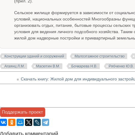
(прил. 2).
Сельское жилище формируется в зависимости от социально
условий, национальных особенностей Многообразны функци
организовать отдых, питание, бытовые процессы сельских т
условия для ведения личного подсобного хозяйства. Таким
жилой дом надворные постройки и приквартирный земельны
Конструкции зданий и сооружений
Малоэтажное строительство
Агаянц Л.М.
Масютин В.М.
Бочкарева Н.В.
Рябченко Ю.В.
Скачать книгу: Жилой дом для индивидуального застройщ
Добавить комментарий