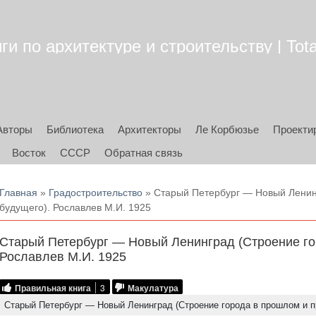
ги по архитектуре и строительству | Tota
Авторы
Библиотека
Архитекторы
Ле Корбюзье
Проекти
Восток
СССР
Обратная связь
Вы здесь
Главная
»
Градостроительство
» Старый Петербург — Новый Ленин
будущего). Рославлев М.И. 1925
Старый Петербург — Новый Ленинград (Строение го
Рославлев М.И. 1925
Правильная книга
3
Макулатура
Старый Петербург — Новый Ленинград (Строение города в прошлом и 