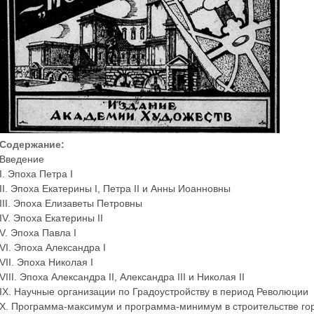
Содержание:
Введение
I. Эпоха Петра І
II. Эпоха Екатерины І, Петра ІІ и Анны Иоанновны
III. Эпоха Елизаветы Петровны
IV. Эпоха Екатерины II
V. Эпоха Павла I
VI. Эпоха Александра І
VII. Эпоха Николая I
VIII. Эпоха Александра II, Александра III и Николая II
IX. Научные организации по Градоустройству в период Революции
X. Программа-максимум и программа-минимум в строительстве го