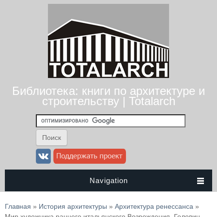
Библиотека: книги по архитектуре и
строительству | Totalarch
Navigation
Вы здесь
Главная
»
История архитектуры
»
Архитектура ренессанса
»
Мир художника раннего итальянского Возрождения. Головин