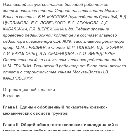
Настоящий выпуск составлен бригадой работников
геотехнического отдела Строительства канала Москва-
Волга в составе: В.Н. МАСЛОВА (руководитель бригады), В.Д.
ЦЫПЛАКОВА, Е.С. ЛОВЕЦКОГО. Б.С. АРКАНОВА, А.Д.
КИБАЛЬЧИЧ, Г.Я. ЩЕРБИНИНА и др. Редактирование
проведено редакционной коллетией в составе: главного
редактора дивинжепера С.Я. ЖУК, зам. главного редактора
проф. М.М. ГРИШИНА и членов: М.Н. ПОПОВА, В.Д. ЖУРИНА,
А.И. БАУМГОЛЬЦ, В.А. СЕМЕНЦОВА и А.О. ВИЛЬДГРУБЕ.
Ответственный за выпуск зам. главного редактора проф.
М.М. ГРИШИН. Технический редактор от Бюро технического
отчета о строительстве канала Москва-Волга Н.В.
КАЧЕРОВСКИЙ.
От редакционной коллегии
Введение
Глава I. Единый обобщенный показатель физико-
механических свойств грунтов
Глава II. Общий обзор геотехнических исследований и
методических работ, исполненных на строительстве