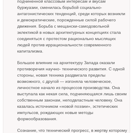
подчиненной классовым интересам и вкусам
буржуазии, сменилась борьбой социально-
антагонистических тенденций, среди которых возникли
и демократические, порожденные силой рабочего
движения. Борьба с мещански-самодовольной
эклектикой в новых архитектурных концепциях стала
соединяться с протестом рационально мыслящих
людей против иррациональности современного
капитализма.
Большое влияние на архитектуру Запада оказали
противоречия научно- технического развития. С одной
стороны, новая техника раздвигала пределы
возможного, с другой — изгоняла человеческое,
личностное начало из процессов производства. Она
выступала как некая сила, подчиняющаяся лишь своим
собственным законам, неподвластным человеку. Она
казалась источником «новой поэзии», эстетических
импульсов, рождающих новые методы
формообразования.
Сознание, что технический прогресс, в жертву которому