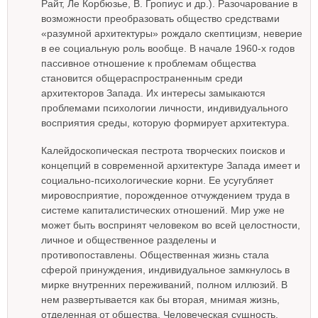
Райт, Ле Корбюзье, В. Гропиус и др.). Разочарование в
возможности преобразовать общество средствами
«разумной архитектуры» рождало скептицизм, неверие
в ее социальную роль вообще. В начале 1960-х годов
пассивное отношение к проблемам общества
становится общераспространенным среди
архитекторов Запада. Их интересы замыкаются
проблемами психологии личности, индивидуального
восприятия среды, которую формирует архитектура.
Калейдоскопическая пестрота творческих поисков и
концепций в современной архитектуре Запада имеет и
социально-психологические корни. Ее усугубляет
мировосприятие, порожденное отчуждением труда в
системе капиталистических отношений. Мир уже не
может быть воспринят человеком во всей целостности,
личное и общественное разделены и
противопоставлены. Общественная жизнь стала
сферой принуждения, индивидуальное замкнулось в
мирке внутренних переживаний, полном иллюзий. В
нем развертывается как бы вторая, мнимая жизнь,
отделенная от общества. Человеческая сущность,