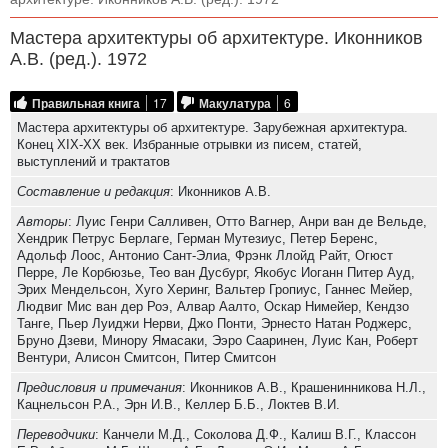
Мастера архитектуры об архитектуре. Иконников
А.В. (ред.). 1972
Правильная книга
17
Макулатура
6
Мастера архитектуры об архитектуре. Зарубежная архитектура.
Конец XIX-XX век. Избранные отрывки из писем, статей,
выступлений и трактатов
Составление и редакция
: Иконников А.В.
Авторы
: Луис Генри Салливен, Отто Вагнер, Анри ван де Вельде,
Хендрик Петрус Берлаге, Герман Мутезиус, Петер Беренс,
Адольф Лоос, Антонио Сант-Элиа, Фрэнк Ллойд Райт, Огюст
Перре, Ле Корбюзье, Тео ван Дусбург, Якобус Иоганн Питер Ауд,
Эрих Мендельсон, Хуго Херинг, Вальтер Гропиус, Ганнес Мейер,
Людвиг Мис ван дер Роэ, Алвар Аалто, Оскар Нимейер, Кендзо
Танге, Пьер Луиджи Нерви, Джо Понти, Эрнесто Натан Роджерс,
Бруно Дзеви, Минору Ямасаки, Ээро Сааринен, Луис Кан, Роберт
Вентури, Алисон Смитсон, Питер Смитсон
Предисловия и примечания
: Иконников А.В., Крашенинникова Н.Л.,
Кацнельсон Р.А., Эрн И.В., Келлер Б.Б., Локтев В.И.
Переводчики
: Канчели М.Д., Соколова Д.Ф., Калиш В.Г., Классон