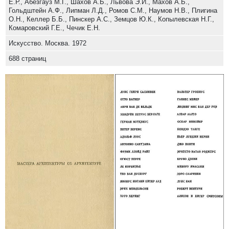
E.Р., Абезгауз М.Г., Шахов А.Б., Львова Э.И., Махов А.Б.,
Гольдштейн А.Ф., Липман Л.Д., Ромов С.М., Наумов Н.В., Плигина
О.Н., Келлер Б.Б., Пинскер А.С., Земцов Ю.К., Копылевская Н.Г.,
Комаровский Г.Е., Чечик E.Н.
Искусство. Москва. 1972
688 страниц