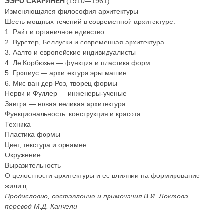
ЭЭРО СААРИНЕН
(1910—1961)
Изменяющаяся философия архитектуры
Шесть мощных течений в современной архитектуре:
1. Райт и органичное единство
2. Вурстер, Беллуски и современная архитектура
3. Аалто и европейские индивидуалисты
4. Ле Корбюзье — функция и пластика форм
5. Гропиус — архитектура эры машин
6. Мис ван дер Роэ, творец формы
Нерви и Фуллер — инженеры-ученые
Завтра — новая великая архитектура
Функциональность, конструкция и красота:
Техника
Пластика формы
Цвет, текстура и орнамент
Окружение
Выразительность
О целостности архитектуры и ее влиянии на формирование
жилищ
Предисловие, составление и примечания В.И. Локтева,
перевод М.Д. Канчели