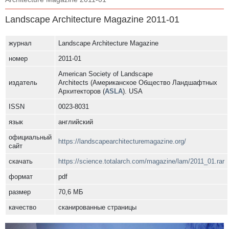
Landscape Architecture Magazine 2011-01
журнал
Landscape Architecture Magazine
номер
2011-01
American Society of Landscape
издатель
Architects (Американское Общество Ландшафтных
Архитекторов (
ASLA
). USA
ISSN
0023-8031
язык
английский
официальный
https://landscapearchitecturemagazine.org/
сайт
скачать
https://science.totalarch.com/magazine/lam/2011_01.rar
формат
pdf
размер
70,6 МБ
качество
сканированные страницы