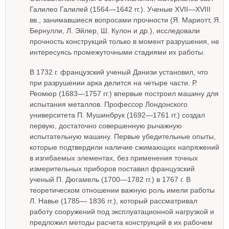
Галилео Галилей (1564—1642 гг.). Ученые XVII—XVIII
вв., занимавшиеся вопросами прочности (Я. Мариотт, Я.
Бернулли, Л. Эйлер, Ш. Кулон и др.), исследовали
прочность конструкций только в момент разрушения, не
интересуясь промежуточными стадиями их работы.
В 1732 г. французский ученый Данизи установил, что
при разрушении арка делится на четыре части. Р.
Реомюр (1683—1757 гг.) впервые построил машину для
испытания металлов. Профессор Лондонского
университета П. Мушинбрук (1692—1761 гг.) создал
первую, достаточно совершенную рычажную
испытательную машину. Первые убедительные опыты,
которые подтвердили наличие сжимающих напряжений
в изгибаемых элементах, без применения точных
измерительных приборов поставил французский
ученый П. Дюгамель (1700—1782 гг.) в 1767 г. В
теоретическом отношении важную роль имели работы
Л. Навье (1785— 1836 гг.), который рассматривал
работу сооружений под эксплуатационной нагрузкой и
предложил методы расчета конструкций в их рабочем