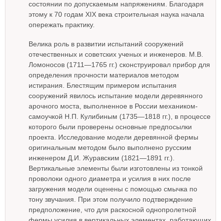
состоянии по допускаемым напряжениям. Благодаря
этому к 70 годам XIX века строительная наука начала
опережать практику.
Велика роль в развитии испытаний сооружений
отечественных и советских ученых и инженеров. М.В.
Ломоносов (1711—1765 гг.) сконструировал прибор для
определения прочности материалов методом
истирания. Блестящим примером испытания
сооружений явилось испытание модели деревянного
арочного моста, выполненное в России механиком-
самоучкой Н.П. Кулибиным (1735—1818 гг.), в процессе
которого были проверены основные предпосылки
проекта. Исследование модели деревянной фермы
оригинальным методом было выполнено русским
инженером Д.И. Журавским (1821—1891 гг.).
Вертикальные элементы были изготовлены из тонкой
проволоки одного диаметра и усилия в них после
загружения модели оценены с помощью смычка по
тону звучания. При этом получило подтверждение
предположение, что для раскосной однопролетной
фермы усилия в вертикальных элементах, работающих