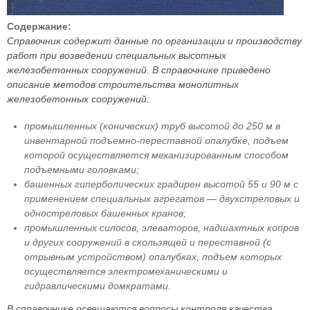
Содержание:
Справочник содержит данные по организации и производству
работ при возведении специальных высотных
железобетонных сооружений. В справочнике приведено
описание методов строительства монолитных
железобетонных сооружений:
промышленных (конических) труб высотой до 250 м в
инвентарной подъемно-переставной опалубке, подъем
которой осуществляется механизированным способом
подъемными головками;
башенных гиперболических градирен высотой 55 и 90 м с
применением специальных агрегатов — двухстреловых и
одностреловых башенных кранов;
промышленных силосов, элеваторов, надшахтных копров
и других сооружений в скользящей и переставной (с
отрывным устройством) опалубках, подъем которых
осуществляется электромеханическими и
гидравлическими домкратами.
В справочнике освещаются вопросы контроля качества