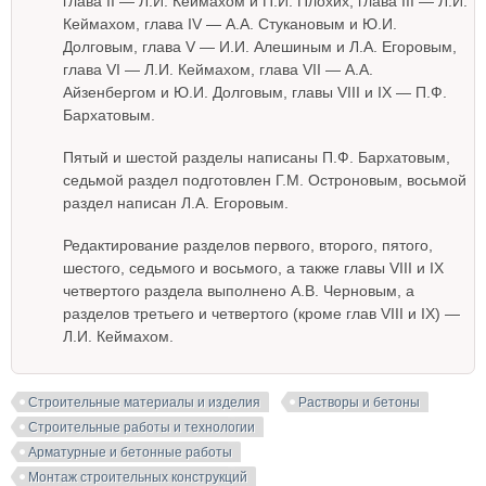
глава II — Л.И. Кеймахом и П.И. Плохих, глава III — Л.И.
Кеймахом, глава IV — А.А. Стукановым и Ю.И.
Долговым, глава V — И.И. Алешиным и Л.А. Егоровым,
глава VI — Л.И. Кеймахом, глава VII — А.А.
Айзенбергом и Ю.И. Долговым, главы VIII и IX — П.Ф.
Бархатовым.
Пятый и шестой разделы написаны П.Ф. Бархатовым,
седьмой раздел подготовлен Г.М. Остроновым, восьмой
раздел написан Л.А. Егоровым.
Редактирование разделов первого, второго, пятого,
шестого, седьмого и восьмого, а также главы VIII и IX
четвертого раздела выполнено А.В. Черновым, а
разделов третьего и четвертого (кроме глав VIII и IX) —
Л.И. Кеймахом.
Строительные материалы и изделия
Растворы и бетоны
Строительные работы и технологии
Арматурные и бетонные работы
Монтаж строительных конструкций