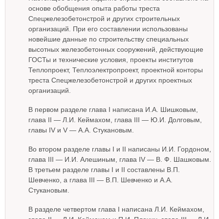
основе обобщения опыта работы треста
Спецжелезобетонстрой и других строительных
организаций. При его составлении использованы
новейшие данные по строительству специальных
высотных железобетонных сооружений, действующие
ГОСТы и технические условия, проекты институтов
Теплопроект, Теплоэлектропроект, проектной конторы
треста Спецжелезобетонстрой и других проектных
организаций.
В первом разделе глава I написана И.А. Шишковым,
глава II — Л.И. Кеймахом, глава III — Ю.И. Долговым,
главы IV и V — А.А. Стукановым.
Во втором разделе главы I и II написаны И.И. Гордоном,
глава III — И.И. Алешиным, глава IV — В. Ф. Шашковым.
В третьем разделе главы I и II составлены В.П.
Шевченко, а глава III — В.П. Шевченко и А.А.
Стукановым.
В разделе четвертом глава I написана Л.И. Кеймахом,