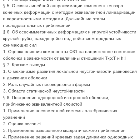
§ 5. О связи линейной аппроксимации компонент тензора
конечных деформаций с методом эквивалентной линеаризации
и вероятностными методами. Дальнейшие этапы
последовательных приближений
§ 6. Об осесимметричных деформациях и упругой устойчивости
круглой трубы, находящейся под действием продольных
сжимающих сил
1. Оценка влияния компоненты Ω31 на напряженное состояние
оболочки в зависимости от величины отношений Ткр:Т и h:l
§ 7. Краткие выводы
1. О механизме развития локальной неустойчивости равновесия
и движения оболочки
2. Роль случайных несовершенств формы
3. Области статической неустойчивости
§ 8. Построение однородной изотропной оболочки,
приближенно эквивалентной слоистой
1. Применение несовместной системы алгебраических
уравнений
2. Оценка весов сi
3. Применение взвешенного квадратического приближения
4. Применение решений краевых задач динамики однородных