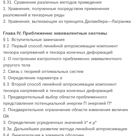
§ 31. Сравнение различных методов приведения
1. Уравнения, полученные посредством применения
разложений в тензорные ряды
2. Уравнения, вытекающие из принципа Даламбера—Лагранжа
Глава IV. Приближенно эквивалентные системы
§ 1. Вступительные замечания
§ 2. Первый способ линейной аппроксимации компонент
тензора напряжений и тензора конечных деформаций
1. О построении изотропного приближенно эквивалентного
упругого тела
2. Связь с теорией оптимальных систем
3. Определение параметра α
§ 3. Второй способ линейной аппроксимации компонент
тензора напряжений и тензора конечных деформаций
1. Предварительный выбор области приближенного
представления потенциальной энергии П энергией П*
2. Поедварительное ограничение области изменения величин
Ωik
3. Определение усредненных значений λ* и μ*
§ За. Дальнейшее развитие метода линейной аппроксимации
§ 4. Линеаризация в элементе оболочки