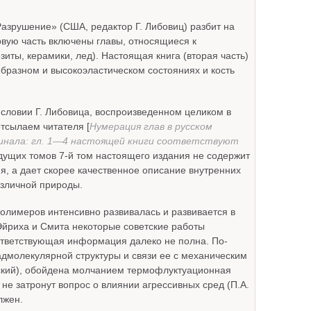
Разрушение» (США, редактор Г. Либовиц) разбит на
ервую часть включены главы, относящиеся к
иты, керамики, лед). Настоящая книга (вторая часть)
бразном и высокоэластическом состояниях и кость
исловии Г. Либовица, воспроизведенном целиком в
отсылаем читателя [
Нумерация глав в русском
гинала: гл. 1—4 настоящей книги соответствуют
ыдущих томов 7-й том настоящего издания не содержит
, а дает скорее качественное описание внутренних
зличной природы.
полимеров интенсивно развивалась и развивается в
Эйриха и Смита некоторые советские работы
ответствующая информация далеко не полна. По-
дмолекулярной структуры и связи ее с механическим
одский), обойдена молчанием термофлуктуационная
 не затронут вопрос о влиянии агрессивных сред (П.А.
лжен.