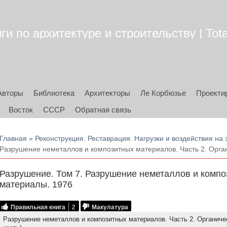
ги по архитектуре и строительству | Tota
Авторы
Библиотека
Архитекторы
Ле Корбюзье
Проекти
Восток
СССР
Обратная связь
Вы здесь
Главная
»
Реконструкция. Реставрация. Нагрузки и воздействия на
Разрушение неметаллов и композитных материалов. Часть 2. Орга
Разрушение. Том 7. Разрушение неметаллов и компо
материалы. 1976
Правильная книга
2
Макулатура
Разрушение неметаллов и композитных материалов. Часть 2. Органиче