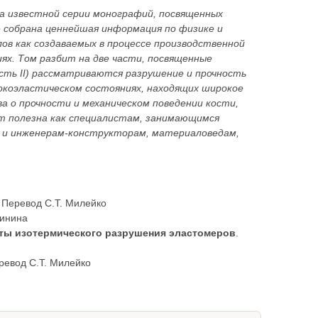
а известной серии монографий, посвященных
 собрана ценнейшая информация по физике и
ов как создаваемых в процессе производственной
ях. Том разбит на две части, посвященные
асть II) рассматриваются разрушение и прочность
окоэластическом состояниях, находящих широкое
ва о прочности и механическом поведении кости,
т полезна как специалистам, занимающимся
 и инженерам-конструкторам, материаловедам,
. Перевод С.Т. Милейко
линина
ты изотермического разрушения эластомеров
.
еревод С.Т. Милейко