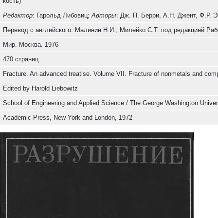
кость)
Редактор
: Гарольд Либовиц;
Авторы
: Дж. П. Берри, А.Н. Джент, Ф.Р. 
Перевод с английского: Малинин Н.И., Милейко С.Т. под редакцией Ра
Мир. Москва. 1976
470 страниц
Fracture. An advanced treatise. Volume VII. Fracture of nonmetals and com
Edited by Harold Liebowitz
School of Engineering and Applied Science / The George Washington Univer
Academic Press, New York and London, 1972