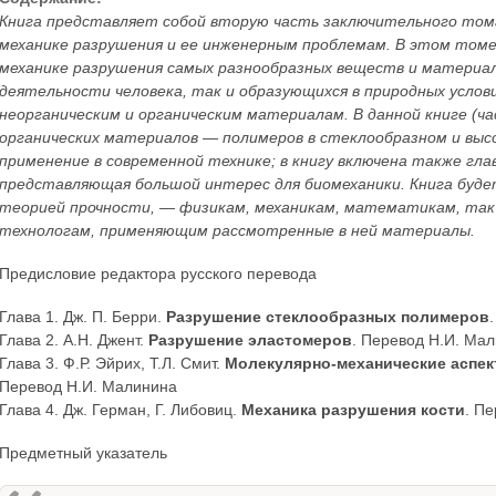
Книга представляет собой вторую часть заключительного том
механике разрушения и ее инженерным проблемам. В этом томе
механике разрушения самых разнообразных веществ и материал
деятельности человека, так и образующихся в природных услови
неорганическим и органическим материалам. В данной книге (ч
органических материалов — полимеров в стеклообразном и выс
применение в современной технике; в книгу включена также гла
представляющая большой интерес для биомеханики. Книга буде
теорией прочности, — физикам, механикам, математикам, так
технологам, применяющим рассмотренные в ней материалы.
Предисловие редактора русского перевода
Глава 1. Дж. П. Берри.
Разрушение стеклообразных полимеров
Глава 2. А.Н. Джент.
Разрушение эластомеров
. Перевод Н.И. Ма
Глава 3. Ф.Р. Эйрих, Т.Л. Смит.
Молекулярно-механические аспек
Перевод Н.И. Малинина
Глава 4. Дж. Герман, Г. Либовиц.
Механика разрушения кости
. П
Предметный указатель