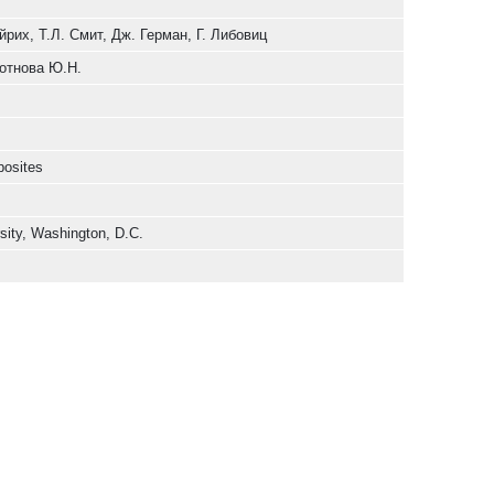
Эйрих, Т.Л. Смит, Дж. Герман, Г. Либовиц
ботнова Ю.Н.
posites
sity, Washington, D.C.