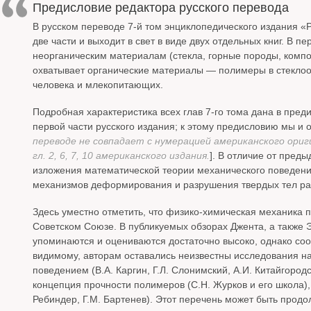
Предисловие редактора русского перевода
В русском переводе 7-й том энциклопедического издания «
две части и выходит в свет в виде двух отдельных книг. В п
неорганическим материалам (стекла, горные породы, композ
охватывает органические материалы — полимеры в стеклоо
человека и млекопитающих.
Подробная характеристика всех глав 7-го тома дана в пред
первой части русского издания; к этому предисловию мы и 
переводе не совпадает с нумерацией американского ори
гл. 2, 6, 7, 10 американского издания.
]. В отличие от пред
изложения математической теории механического поведения
механизмов деформирования и разрушения твердых тел ра
Здесь уместно отметить, что физико-химическая механика 
Советском Союзе. В публикуемых обзорах Джента, а также 
упоминаются и оцениваются достаточно высоко, однако со
видимому, авторам оставались неизвестны исследования на
поведением (В.А. Каргин, Г.Л. Слонимский, А.И. Китайгор
концепция прочности полимеров (С.Н. Журков и его школа),
Ребиндер, Г.М. Бартенев). Этот перечень может быть продо