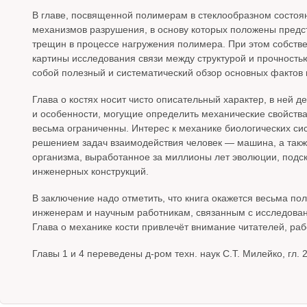
В главе, посвященной полимерам в стеклообразном состо
механизмов разрушения, в основу которых положены предс
трещин в процессе нагружения полимера. При этом собств
картины исследования связи между структурой и прочностью
собой полезный и систематический обзор основных фактов 
Глава о костях носит чисто описательный характер, в ней 
и особенности, могущие определить механические свойства
весьма ограниченны. Интерес к механике биологических сис
решением задач взаимодействия человек — машина, а также
организма, выработанное за миллионы лет эволюции, подс
инженерных конструкций.
В заключение надо отметить, что книга окажется весьма по
инженерам и научным работникам, связанным с исследова
Глава о механике кости привлечёт внимание читателей, ра
Главы 1 и 4 переведены д-ром техн. наук С.Т. Милейко, гл. 