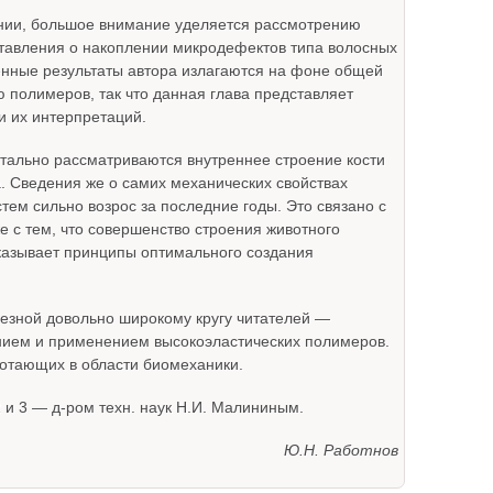
янии, большое внимание уделяется рассмотрению
тавления о накоплении микродефектов типа волосных
енные результаты автора излагаются на фоне общей
 полимеров, так что данная глава представляет
и их интерпретаций.
детально рассматриваются внутреннее строение кости
. Сведения же о самих механических свойствах
тем сильно возрос за последние годы. Это связано с
 с тем, что совершенство строения животного
казывает принципы оптимального создания
лезной довольно широкому кругу читателей —
нием и применением высокоэластических полимеров.
ботающих в области биомеханики.
2 и 3 — д-ром техн. наук Н.И. Малининым.
Ю.Н. Работнов