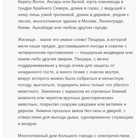
берегу Волги, Ангары или Белой, юрта оленевода в
тундре Крайнего Севера, домик в горах, с ведущей к
нему лишь узкой тропинкой, домик в деревне, рядом с
лесом, многоэтажное здание в Москве, Ленинграде,
Киеве, Ашхабаде или любом другом городе.
Жилище... какое это емкое слово! Пещера, в которой
жили наши предки, достававшаяся иногда в схватке с
четвероногим противником — пещерным медведем или
каким-либо другим зверем. Пещера, с вечно
поддерживаемым у входа огнем для защиты от
нежданного гостя, а много позже с очагом внутри,
вокруг которого можно было собраться в ненастную
погоду, выспаться, поджарить мясо только что убитого
животного. Землянка с каркасом из огромных бивней
мамонта или черепов крупных доисторических
животных, покрытая снаружи шкурами или ветвями и
дерном. Хижина прошлых веков без окон и дверей, с
отверстием для выхода дыма, одновременно служащим
и входом.
Многоэтажный дом большого города с электричеством,