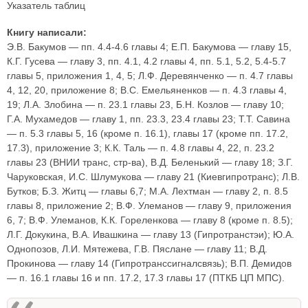
Указатель таблиц
Книгу написали:
Э.В. Бакумов — пп. 4.4-4.6 главы 4; Е.П. Бакумова — главу 15,
К.Г. Гусева — главу 3, пп. 4.1, 4.2 главы 4, пп. 5.1, 5.2, 5.4-5.7
главы 5, приложения 1, 4, 5; Л.Ф. Деревянченко — п. 4.7 главы
4, 12, 20, приложение 8; В.С. Емельяненков — п. 4.3 главы 4,
19; Л.А. Злобина — п. 23.1 главы 23, Б.Н. Козлов — главу 10;
Г.А. Мухамедов — главу 1, пп. 23.3, 23.4 главы 23; Т.Т. Савина
— п. 5.3 главы 5, 16 (кроме п. 16.1), главы 17 (кроме пп. 17.2,
17.3), приложение 3; К.К. Таль — п. 4.8 главы 4, 22, п. 23.2
главы 23 (ВНИИ транс, стр-ва), В.Д. Беленький — главу 18; З.Г.
Чаруковская, И.С. Шлумукова — главу 21 (Киевгипротранс); Л.В.
Бутков; Б.З. Житц — главы 6,7; М.А. Лехтман — главу 2, п. 8.5
главы 8, приложение 2; В.Ф. Улеманов — главу 9, приложения
6, 7; В.Ф. Улеманов, К.К. Гореленкова — главу 8 (кроме п. 8.5);
Л.Г. Докукина, В.А. Ивашкина — главу 13 (Гипротранстэи); Ю.А.
Однопозов, Л.И. Мятежева, Г.В. Пяслане — главу 11; В.Д.
Прокинова — главу 14 (Гипротранссигналсвязь); В.П. Демидов
— п. 16.1 главы 16 и пп. 17.2, 17.3 главы 17 (ПТКБ ЦП МПС).