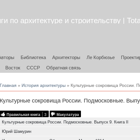
ги по архитектуре и строительству | Tota
Авторы
Библиотека
Архитекторы
Ле Корбюзье
Проекти
Восток
СССР
Обратная связь
Вы здесь
Главная
»
История архитектуры
» Культурные сокровища России. По
Культурные сокровища России. Подмосковные. Выпуск
Правильная книга
3
Макулатура
Культурные сокровища России. Подмосковные. Выпуск 9. Книга II
Юрий Шамурин