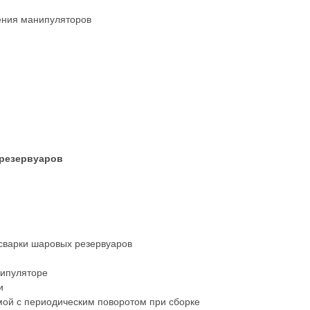
ения манипуляторов
 резервуаров
сварки шаровых резервуаров
нипуляторе
и
мой с периодическим поворотом при сборке