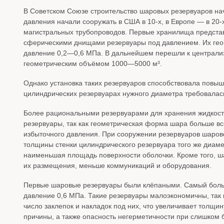
В Советском Союзе строительство шаровых резервуаров нач
давления начали сооружать в США в 10-х, в Европе — в 20-
магистральных трубопроводов. Первые хранилища предста
сферическими днищами резервуары под давлением. Их гео
давление 0,2—0,6 МПа. В дальнейшем перешли к централи
геометрическим объёмом 1000—5000 м³.
Однако установка таких резервуаров способствовала повыш
цилиндрических резервуарах нужного диаметра требовалас
Более рациональными резервуарами для хранения жидкост
резервуары, так как геометрическая форма шара больше вс
избыточного давления. При сооружении резервуаров шаро
толщины стенки цилиндрического резервуара того же диам
наименьшая площадь поверхности оболочки. Кроме того, 
их размещения, меньше коммуникаций и оборудования.
Первые шаровые резервуары были клёпаными. Самый боль
давление 0,6 МПа. Такие резервуары малоэкономичны, так 
число заклепок и накладок под них, что увеличивает толщин
причины, а также опасность негерметичности при слишком 