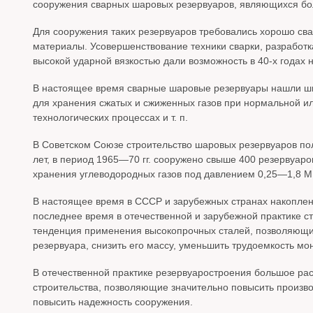
сооружения сварных шаровых резервуаров, являющихся бо
Для сооружения таких резервуаров требовались хорошо св
материалы. Усовершенствование техники сварки, разработк
высокой ударной вязкостью дали возможность в 40-х годах
В настоящее время сварные шаровые резервуары нашли ши
для хранения сжатых и сжиженных газов при нормальной и
технологических процессах и т. п.
В Советском Союзе строительство шаровых резервуаров полу
лет, в период 1965—70 гг. сооружено свыше 400 резервуар
хранения углеводородных газов под давлением 0,25—1,8 М
В настоящее время в СССР и зарубежных странах накоплен
последнее время в отечественной и зарубежной практике с
тенденция применения высокопрочных сталей, позволяющи
резервуара, снизить его массу, уменьшить трудоемкость мо
В отечественной практике резервуаростроения большое р
строительства, позволяющие значительно повысить производ
повысить надежность сооружения.