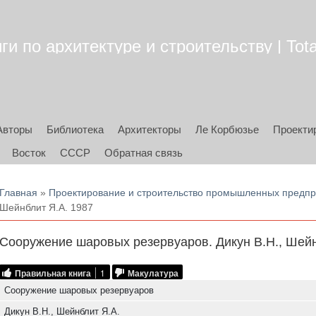
ги по архитектуре и строительству | Tota
Авторы
Библиотека
Архитекторы
Ле Корбюзье
Проекти
Восток
СССР
Обратная связь
Вы здесь
Главная
»
Проектирование и строительство промышленных предп
Шейнблит Я.А. 1987
Сооружение шаровых резервуаров. Дикун В.Н., Шейн
Правильная книга
1
Макулатура
Сооружение шаровых резервуаров
Дикун В.Н., Шейнблит Я.А.