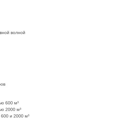
ывной волной
ров
ью 600 м³
ью 2000 м³
600 и 2000 м³