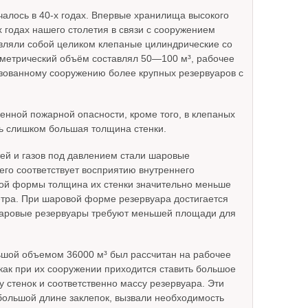
алось в 40-х годах. Впервые хранилища высокого
х годах нашего столетия в связи с сооружением
вляли собой целиком клепаные цилиндрические со
метрический объём составлял 50—100 м³, рабочее
зованному сооружению более крупных резервуаров с
енной пожарной опасности, кроме того, в клепаных
ь слишком большая толщина стенки.
ей и газов под давлением стали шаровые
его соответствует восприятию внутреннего
вой формы толщина их стенки значительно меньше
етра. При шаровой форме резервуара достигается
шаровые резервуары требуют меньшей площади для
шой объемом 36000 м³ был рассчитан на рабочее
как при их сооружении приходится ставить большое
у стенок и соответственно массу резервуара. Эти
большой длине заклепок, вызвали необходимость