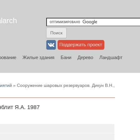
larch
рование
Жилые здания
Бани
Дерево
Ландшафт
риятий
» Сооружение шаровых резервуаров. Дикун В.Н.,
блит Я.А. 1987