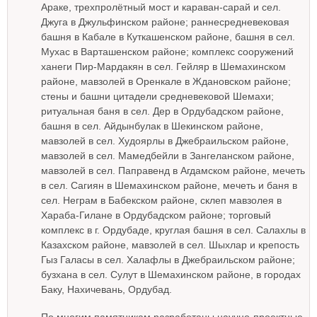
Араке, трехпролётный мост и караван-сарай и сел.
Джуга в Джульфинском районе; раннесредневековая
башня в Кабале в Куткашенском районе, башня в сел.
Мухас в Варташенском районе; комплекс сооружений
ханеги Пир-Мардакян в сел. Гейляр в Шемахинском
районе, мавзолей в Оренкале в Ждановском районе;
стены и башни цитадели средневековой Шемахи;
ритуальная баня в сел. Дер в Ордубадском районе,
башня в сел. Айдынбулак в Шекинском районе,
мавзолей в сел. Худоярлы в Джебраильском районе,
мавзолей в сел. Мамедбейли в Зангеланском районе,
мавзолей в сел. Паправенд в Агдамском районе, мечеть
в сел. Сагиян в Шемахинском районе, мечеть и баня в
сел. Неграм в Бабекском районе, склеп мавзолея в
Хараба-Гилане в Ордубадском районе; торговый
комплекс в г. Ордубаде, круглая башня в сел. Салахлы в
Казахском районе, мавзолей в сел. Шыхлар и крепость
Гыз Галасы в сел. Халафлы в Джебраильском районе;
бузхана в сел. Сулут в Шемахинском районе, в городах
Баку, Нахичевань, Ордубад.