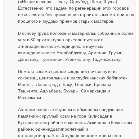
(«Ичери шехер» — Баку, Ордубад, Шеки, Шуша).
Естественно, что задачи по регенерации этих городов
не мыслятся без применения строительных материалов
прошлого и мудрых приемов старых мастеров.
В основу труда положены материалы, собранные более
чем в 80 архитектурно-археологических и
этнографических экспедициях, в научных
командировках по Азербайджану, Армении, Грузии,
Дагестану, Туркмении, Узбекистану, Таджикистану.
Немало весьма важных сведений почерпнуто из
сокровищ центральных и республиканских библиотек
Москвы, Ленинграда, Баку, Тбилиси, Еревана,
Ташкента, Ашхабада, Бухары, Самарканда и
Махачкалы.
Автором впервые изучены и обмерены следующие
памятники: круглый храм на горе Килисадаг в
Куткашенском районе и крепость Аскипара в Казахском
районе; одиннадцатипролётный и
пятнадцатипролётный худаферинские мосты на р.