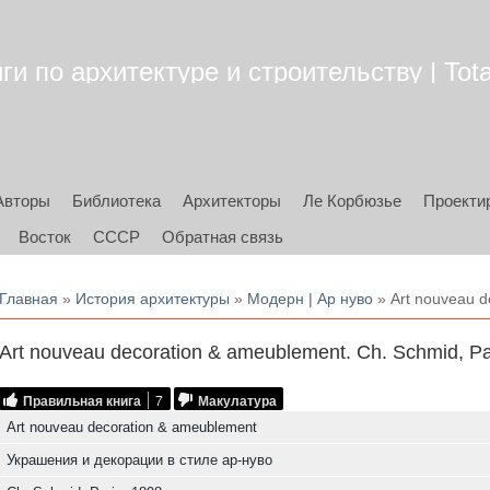
ги по архитектуре и строительству | Tota
Авторы
Библиотека
Архитекторы
Ле Корбюзье
Проекти
Восток
СССР
Обратная связь
Вы здесь
Главная
»
История архитектуры
»
Модерн | Ар нуво
» Art nouveau d
Art nouveau decoration & ameublement. Ch. Schmid, Pa
Правильная книга
7
Макулатура
Art nouveau decoration & ameublement
Украшения и декорации в стиле ар-нуво